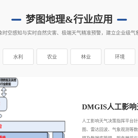
梦图地理&行业应用
象时空感知与实时自然灾害、极端天气精准预警，建立企业级气
水利
农业
林业
环境
DMGIS人工影
人工影响天气决策指挥平台针
图、雷达回波、气象观测等数