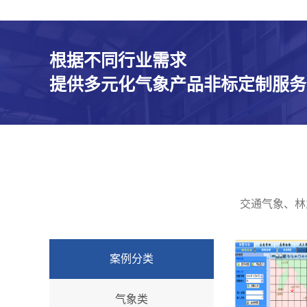
根据不同行业需求
提供多元化气象产品非标定制服务
交通气象、林
案例分类
气象类