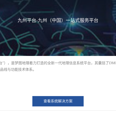
九州平台-九州（中国）一站式服务平台
S平台”），是梦图地理着力打造的全新一代地理信息系统平台，其囊括了D
产品线与功能技术体系。
查看系统解决方案