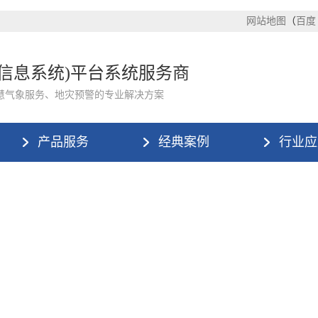
网站地图
（
百度
理信息系统)平台系统服务商
慧气象服务、地灾预警的专业解决方案
产品服务
经典案例
行业应