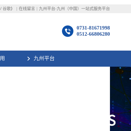
/
谷歌
）
|
在线留言
|
九州平台-九州（中国）一站式服务平台
0731-81671998
0512-66806280
用
九州平台