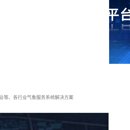
林业等、各行业气象服务系统解决方案