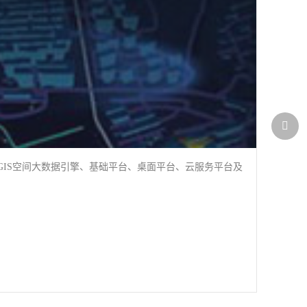
MGIS空间大数据引擎、基础平台、桌面平台、云服务平台及
梦图智
气象数