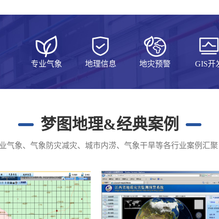
专业气象
地理信息
地灾预警
GIS开
梦图地理&经典案例
业气象、气象防灾减灾、城市内涝、气象干旱等各行业案例汇聚