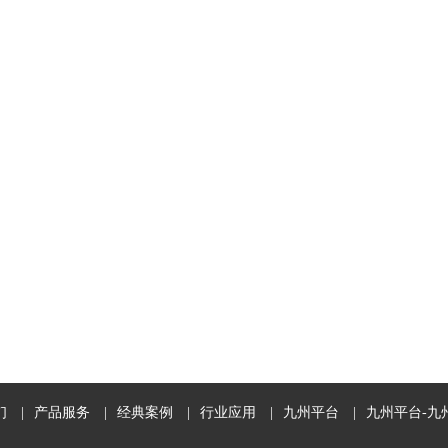
们
|
产品服务
|
经典案例
|
行业应用
|
九州平台
|
九州平台-九