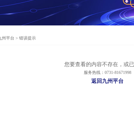
九州平台
> 错误提示
您要查看的内容不存在，或
服务热线：0731-81671998
返回九州平台