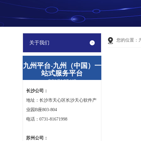
您的位置：
关于我们
九州平台-九州（中国）一
站式服务平台
CONTACT US
长沙公司：
地址：长沙市天心区长沙天心软件产
业园B座803-804
电话：0731-81671998
苏州公司：