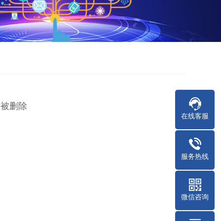
已被删除
在线客服
服务热线
微信咨询