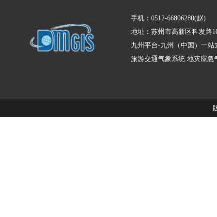
手机：0512-66806280(赵)
地址：苏州市高新区科发路10
九州平台-九州（中国）一站
旅游交通气象系统
地灾应急