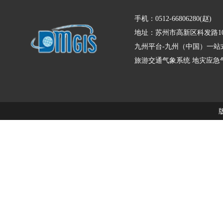
手机：0512-66806280(赵)
地址：苏州市高新区科发路10
九州平台-九州（中国）一站
旅游交通气象系统
地灾应急