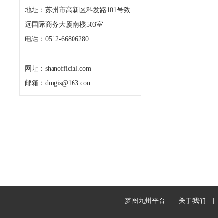
地址：苏州市高新区科发路101号致
远国际商务大厦南楼503室
电话：0512-66806280
网址：shanofficial.com
邮箱：dmgis@163.com
梦图九州平台
|
关于我们
|