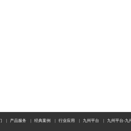
们
|
产品服务
|
经典案例
|
行业应用
|
九州平台
|
九州平台-九