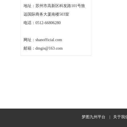
地址：苏州市高新区科发路101号致
远国际商务大厦南楼503室
电话：0512-66806280
网址：shanofficial.com
邮箱：dmgis@163.com
梦图九州平台
|
关于我