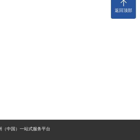
返回顶部
州（中国）一站式服务平台