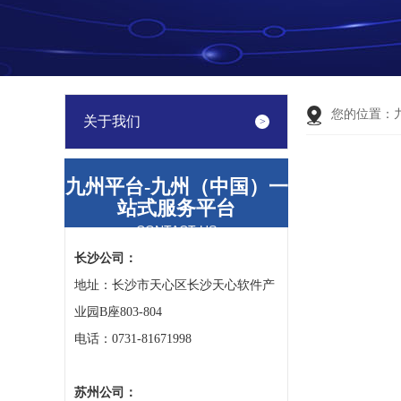
您的位置：
关于我们
九州平台-九州（中国）一
站式服务平台
CONTACT US
长沙公司：
地址：长沙市天心区长沙天心软件产
业园B座803-804
电话：0731-81671998
苏州公司：